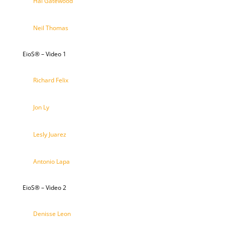
Hal Gatewood
Neil Thomas
EioS® – Video 1
Richard Felix
Jon Ly
Lesly Juarez
Antonio Lapa
EioS® – Video 2
Denisse Leon