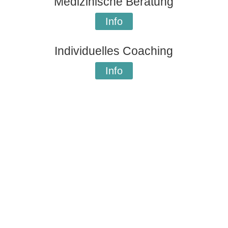
Medizinische Beratung
Info
Individuelles Coaching
Info
In diesen Fachgebieten bin ich
spezialisiert:
Klassische Homöopathie
Die klassische Homöopathie ist eine sehr wirkungsvolle
Therapieform. Die Medizin wird genau auf Ihre individuellen
Bedürfnisse zugeschnitten.
In einem kurzen Video erzähle ich Ihnen alles Wissenswerte