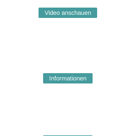
dazu.
Video anschauen
Lösungsorientierte
Kurzzeittherapie
Schnelle Hilfe bei seelischer Belastung, Ängsten und vielem
mehr ermöglichen Kurzzeittherapie-Verfahren wie EIOS® oder
EMDR.
Lesen Sie mehr über die verschiedenen Möglichkeiten:
Informationen
Schmerztherapie
Es gibt immer eine Möglichkeit, akute Schmerzen zu lindern.
Hilfe bietet zum Beispiel eine Wirbelsäulenbehandlung nach
Dorn oder eine SCENAR-Impuls-Therapie.
Lesen Sie mehr: